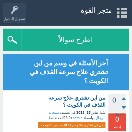
متجر القوة
تسجيل الدخول
اطرح سؤالاً
آخر الأسئلة في وسم من اين
تشتري علاج سرعة القذف في
الكويت ؟
من اين تشتري علاج سرعة
0
القذف في الكويت ؟
يناير 25، 2025
سُئل
في تصنيف
منتجات
تصويتات
0
الرجال
بواسطة
admin
(
23.9ألف
نقاط)
من اين تشتري علاج سرعة القذف في الكويت ؟
إجابة