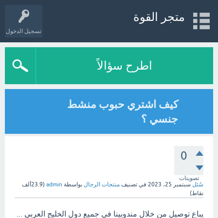
متجر القوة
تسجيل الدخول
اطرح سؤالاً
كيف اشتري حبوب منشط
جنسي ؟
0
تصويتات
سُئل
سبتمبر 25، 2023
في تصنيف
منتجات الرجال
بواسطة
admin
(
23.9ألف
نقاط)
يباع توصيل من خلال مندوبينا في جميع دول الخليج العربي ...